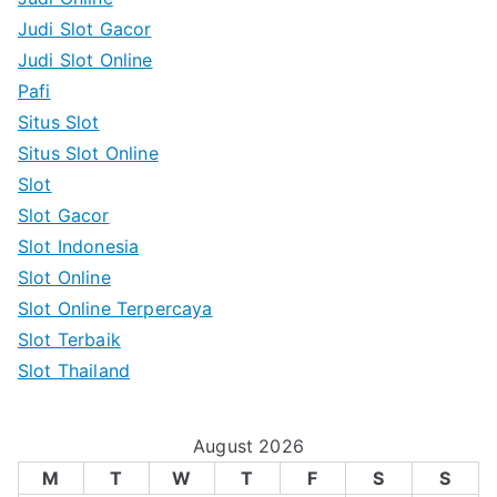
o
Judi Slot Gacor
r
Judi Slot Online
:
Pafi
Situs Slot
Situs Slot Online
Slot
Slot Gacor
Slot Indonesia
Slot Online
Slot Online Terpercaya
Slot Terbaik
Slot Thailand
August 2026
M
T
W
T
F
S
S