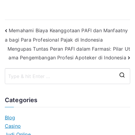
Post
Memahami Biaya Keanggotaan PAFI dan Manfaatny
a bagi Para Profesional Pajak di Indonesia
navigation
Mengupas Tuntas Peran PAFI dalam Farmasi: Pilar Ut
ama Pengembangan Profesi Apoteker di Indonesia
S
e
a
Categories
r
c
Blog
h
Casino
f
Judi Online