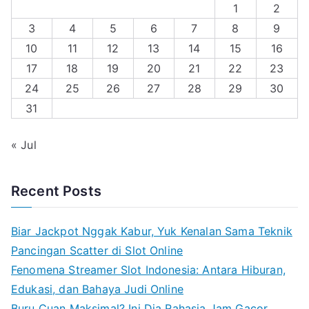
1
2
3
4
5
6
7
8
9
10
11
12
13
14
15
16
17
18
19
20
21
22
23
24
25
26
27
28
29
30
31
« Jul
Recent Posts
Biar Jackpot Nggak Kabur, Yuk Kenalan Sama Teknik
Pancingan Scatter di Slot Online
Fenomena Streamer Slot Indonesia: Antara Hiburan,
Edukasi, dan Bahaya Judi Online
Buru Cuan Maksimal? Ini Dia Rahasia Jam Gacor