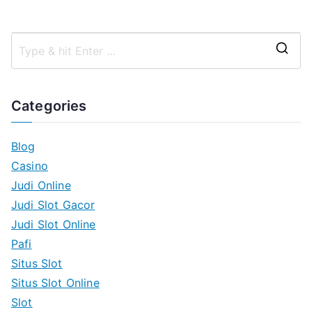
S
e
a
Categories
r
c
Blog
h
Casino
f
Judi Online
o
Judi Slot Gacor
r
Judi Slot Online
:
Pafi
Situs Slot
Situs Slot Online
Slot