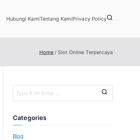
Hubungi Kami
Tentang Kami
Privacy Policy
Home
Slot Online Terpercaya
S
e
a
Categories
r
c
Blog