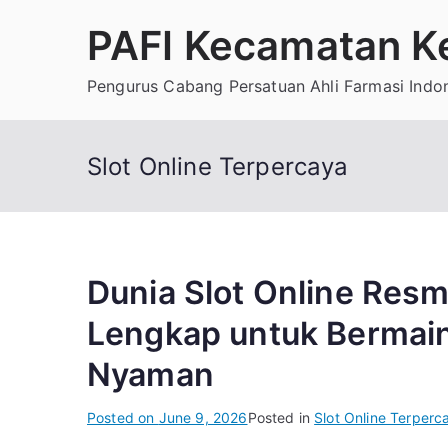
Skip
PAFI Kecamatan K
to
content
Pengurus Cabang Persatuan Ahli Farmasi Indo
Slot Online Terpercaya
Dunia Slot Online Resm
Lengkap untuk Bermai
Nyaman
Posted on
June 9, 2026
Posted in
Slot Online Terperc