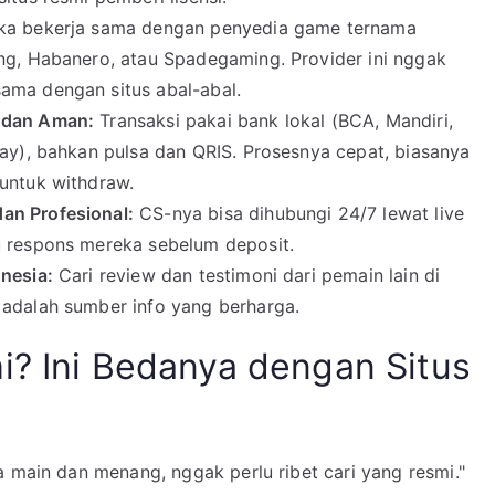
a bekerja sama dengan penyedia game ternama
ing, Habanero, atau Spadegaming. Provider ini nggak
ama dengan situs abal-abal.
f dan Aman:
Transaksi pakai bank lokal (BCA, Mandiri,
pay), bahkan pulsa dan QRIS. Prosesnya cepat, biasanya
 untuk withdraw.
an Profesional:
CS-nya bisa dihubungi 24/7 lewat live
u respons mereka sebelum deposit.
nesia:
Cari review dan testimoni dari pemain lain di
 adalah sumber info yang berharga.
i? Ini Bedanya dengan Situs
a main dan menang, nggak perlu ribet cari yang resmi."