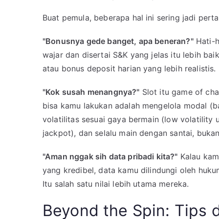
Buat pemula, beberapa hal ini sering jadi pert
"Bonusnya gede banget, apa beneran?"
Hati-h
wajar dan disertai S&K yang jelas itu lebih b
atau bonus deposit harian yang lebih realistis.
"Kok susah menangnya?"
Slot itu game of ch
bisa kamu lakukan adalah mengelola modal (b
volatilitas sesuai gaya bermain (low volatility 
jackpot), dan selalu main dengan santai, bukan
"Aman nggak sih data pribadi kita?"
Kalau kamu 
yang kredibel, data kamu dilindungi oleh hukum
Itu salah satu nilai lebih utama mereka.
Beyond the Spin: Tips 