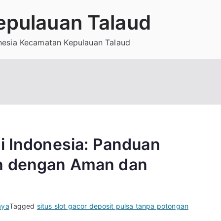
epulauan Talaud
nesia Kecamatan Kepulauan Talaud
i Indonesia: Panduan
n dengan Aman dan
aya
Tagged
situs slot gacor deposit pulsa tanpa potongan