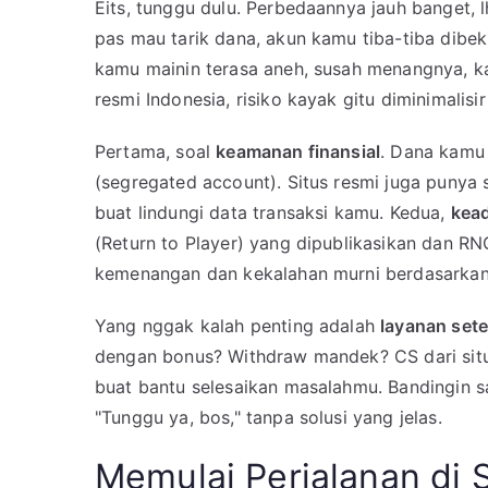
Eits, tunggu dulu. Perbedaannya jauh banget, 
pas mau tarik dana, akun kamu tiba-tiba dibek
kamu mainin terasa aneh, susah menangnya, kar
resmi Indonesia, risiko kayak gitu diminimalisi
Pertama, soal
keamanan finansial
. Dana kamu 
(segregated account). Situs resmi juga punya
buat lindungi data transaksi kamu. Kedua,
kead
(Return to Player) yang dipublikasikan dan RN
kemenangan dan kekalahan murni berdasarkan
Yang nggak kalah penting adalah
layanan sete
dengan bonus? Withdraw mandek? CS dari situ
buat bantu selesaikan masalahmu. Bandingin s
"Tunggu ya, bos," tanpa solusi yang jelas.
Memulai Perjalanan di 