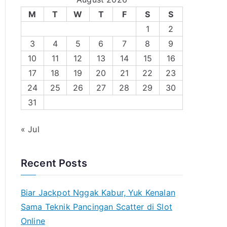
M
T
W
T
F
S
S
1
2
3
4
5
6
7
8
9
10
11
12
13
14
15
16
17
18
19
20
21
22
23
24
25
26
27
28
29
30
31
« Jul
Recent Posts
Biar Jackpot Nggak Kabur, Yuk Kenalan
Sama Teknik Pancingan Scatter di Slot
Online