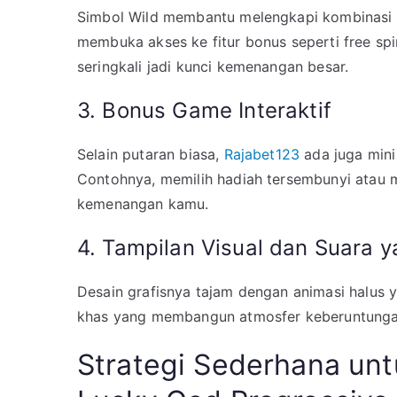
Simbol Wild membantu melengkapi kombinasi 
membuka akses ke fitur bonus seperti free spi
seringkali jadi kunci kemenangan besar.
3. Bonus Game Interaktif
Selain putaran biasa,
Rajabet123
ada juga mini
Contohnya, memilih hadiah tersembunyi atau
kemenangan kamu.
4. Tampilan Visual dan Suara
Desain grafisnya tajam dengan animasi halus 
khas yang membangun atmosfer keberuntungan,
Strategi Sederhana unt