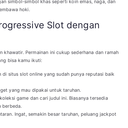
ngan simbol-simbol khas seperti koin emas, naga, dan
membawa hoki.
rogressive Slot dengan
n khawatir. Permainan ini cukup sederhana dan ramah
ng bisa kamu ikuti:
di situs slot online yang sudah punya reputasi baik
dget yang mau dipakai untuk taruhan.
koleksi game dan cari judul ini. Biasanya tersedia
n berbeda.
taran. Ingat, semakin besar taruhan, peluang jackpot