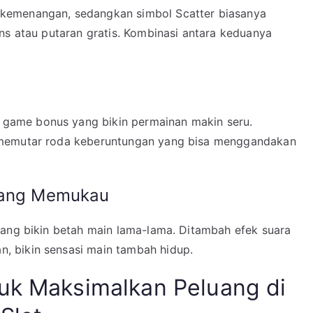
kemenangan, sedangkan simbol Scatter biasanya
ns atau putaran gratis. Kombinasi antara keduanya
 game bonus yang bikin permainan makin seru.
 memutar roda keberuntungan yang bisa menggandakan
 yang Memukau
yang bikin betah main lama-lama. Ditambah efek suara
 bikin sensasi main tambah hidup.
uk Maksimalkan Peluang di