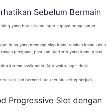
erhatikan Sebelum Bermain
nting yang harus kamu ingat supaya pengalaman
ngan dana yang memang siap kamu relakan kalau kalah.
g rawan penipuan, pastikan platform yang kamu pakai
ktu karena asyik main. Atur waktu agar tidak
erasa susah berhenti atau terlalu sering berjudi,
d Progressive Slot dengan