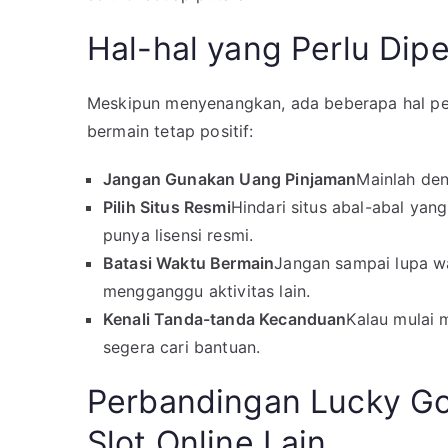
Hal-hal yang Perlu Dip
Meskipun menyenangkan, ada beberapa hal pe
bermain tetap positif:
Jangan Gunakan Uang Pinjaman
Mainlah de
Pilih Situs Resmi
Hindari situs abal-abal yan
punya lisensi resmi.
Batasi Waktu Bermain
Jangan sampai lupa wa
mengganggu aktivitas lain.
Kenali Tanda-tanda Kecanduan
Kalau mulai m
segera cari bantuan.
Perbandingan Lucky Go
Slot Online Lain