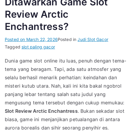
Ditawarkan Game Slot
Review Arctic
Enchantress?
Posted on
March 22, 2026
Posted in
Judi Slot Gacor
Tagged
slot paling gacor
Dunia game slot online itu luas, penuh dengan tema-
tema yang beragam. Tapi, ada satu atmosfer yang
selalu berhasil menarik perhatian: keindahan dan
misteri kutub utara. Nah, kali ini kita bakal ngobrol
panjang lebar tentang salah satu judul yang
mengusung tema tersebut dengan cukup memukau:
Slot Review Arctic Enchantress
. Bukan sekadar slot
biasa, game ini menjanjikan petualangan di antara
aurora borealis dan sihir seorang penyihir es.