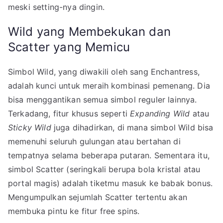
meski setting-nya dingin.
Wild yang Membekukan dan
Scatter yang Memicu
Simbol Wild, yang diwakili oleh sang Enchantress,
adalah kunci untuk meraih kombinasi pemenang. Dia
bisa menggantikan semua simbol reguler lainnya.
Terkadang, fitur khusus seperti
Expanding Wild
atau
Sticky Wild
juga dihadirkan, di mana simbol Wild bisa
memenuhi seluruh gulungan atau bertahan di
tempatnya selama beberapa putaran. Sementara itu,
simbol Scatter (seringkali berupa bola kristal atau
portal magis) adalah tiketmu masuk ke babak bonus.
Mengumpulkan sejumlah Scatter tertentu akan
membuka pintu ke fitur free spins.