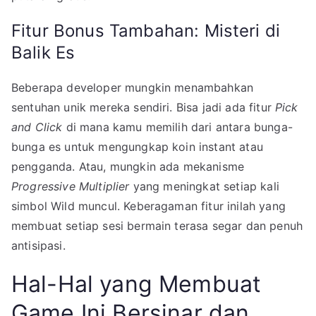
Fitur Bonus Tambahan: Misteri di
Balik Es
Beberapa developer mungkin menambahkan
sentuhan unik mereka sendiri. Bisa jadi ada fitur
Pick
and Click
di mana kamu memilih dari antara bunga-
bunga es untuk mengungkap koin instant atau
pengganda. Atau, mungkin ada mekanisme
Progressive Multiplier
yang meningkat setiap kali
simbol Wild muncul. Keberagaman fitur inilah yang
membuat setiap sesi bermain terasa segar dan penuh
antisipasi.
Hal-Hal yang Membuat
Game Ini Bersinar dan