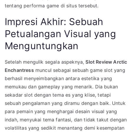
tentang performa game di situs tersebut.
Impresi Akhir: Sebuah
Petualangan Visual yang
Menguntungkan
Setelah mengulik segala aspeknya,
Slot Review Arctic
Enchantress
muncul sebagai sebuah game slot yang
berhasil menyeimbangkan antara estetika yang
memukau dan gameplay yang menarik. Dia bukan
sekadar slot dengan tema es yang klise, tetapi
sebuah pengalaman yang diramu dengan baik. Untuk
para pemain yang menghargai desain visual yang
indah, menyukai tema fantasi, dan tidak takut dengan
volatilitas yang sedikit menantang demi kesempatan