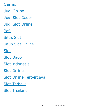
h
Casino
f
Judi Online
o
Judi Slot Gacor
r
Judi Slot Online
:
Pafi
Situs Slot
Situs Slot Online
Slot
Slot Gacor
Slot Indonesia
Slot Online
Slot Online Terpercaya
Slot Terbaik
Slot Thailand