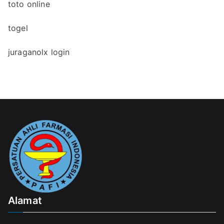
toto online
togel
juraganolx login
Alamat