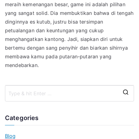
meraih kemenangan besar, game ini adalah pilihan
yang sangat solid. Dia membuktikan bahwa di tengah
dinginnya es kutub, justru bisa tersimpan
petualangan dan keuntungan yang cukup
menghangatkan kantong. Jadi, siapkan diri untuk
bertemu dengan sang penyihir dan biarkan sihirnya
membawa kamu pada putaran-putaran yang
mendebarkan.
S
e
a
Categories
r
c
Blog