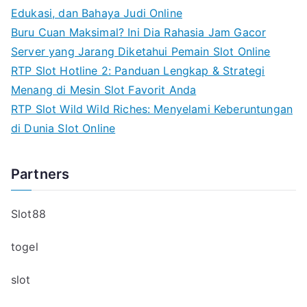
Edukasi, dan Bahaya Judi Online
Buru Cuan Maksimal? Ini Dia Rahasia Jam Gacor
Server yang Jarang Diketahui Pemain Slot Online
RTP Slot Hotline 2: Panduan Lengkap & Strategi
Menang di Mesin Slot Favorit Anda
RTP Slot Wild Wild Riches: Menyelami Keberuntungan
di Dunia Slot Online
Partners
Slot88
togel
slot