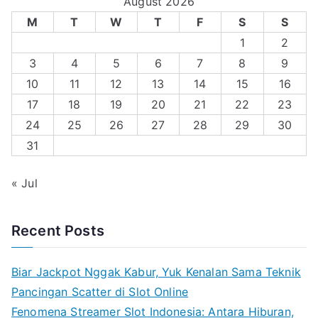
August 2026
M
T
W
T
F
S
S
1
2
3
4
5
6
7
8
9
10
11
12
13
14
15
16
17
18
19
20
21
22
23
24
25
26
27
28
29
30
31
« Jul
Recent Posts
Biar Jackpot Nggak Kabur, Yuk Kenalan Sama Teknik
Pancingan Scatter di Slot Online
Fenomena Streamer Slot Indonesia: Antara Hiburan,