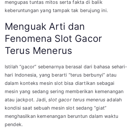
mengupas tuntas mitos serta fakta di balik
keberuntungan yang tampak tak berujung ini.
Menguak Arti dan
Fenomena Slot Gacor
Terus Menerus
Istilah “gacor” sebenarnya berasal dari bahasa sehari-
hari Indonesia, yang berarti “terus berbunyi” atau
dalam konteks mesin slot bisa diartikan sebagai
mesin yang sedang sering memberikan kemenangan
atau jackpot. Jadi,
slot gacor terus menerus
adalah
kondisi saat sebuah mesin slot sedang “giat”
menghasilkan kemenangan beruntun dalam waktu
pendek.