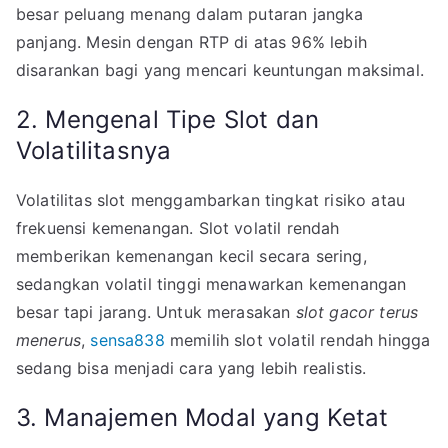
besar peluang menang dalam putaran jangka
panjang. Mesin dengan RTP di atas 96% lebih
disarankan bagi yang mencari keuntungan maksimal.
2. Mengenal Tipe Slot dan
Volatilitasnya
Volatilitas slot menggambarkan tingkat risiko atau
frekuensi kemenangan. Slot volatil rendah
memberikan kemenangan kecil secara sering,
sedangkan volatil tinggi menawarkan kemenangan
besar tapi jarang. Untuk merasakan
slot gacor terus
menerus
,
sensa838
memilih slot volatil rendah hingga
sedang bisa menjadi cara yang lebih realistis.
3. Manajemen Modal yang Ketat