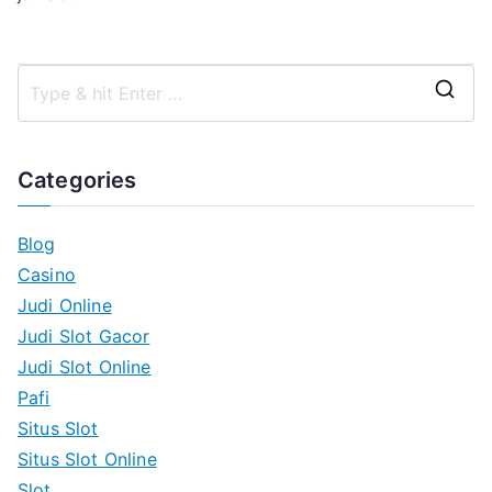
S
e
a
Categories
r
c
Blog
h
Casino
f
Judi Online
o
Judi Slot Gacor
r
Judi Slot Online
:
Pafi
Situs Slot
Situs Slot Online
Slot