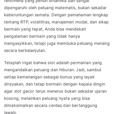
fenomena yang penuh dinamika dan sangat
dipengaruhi oleh peluang matematis, bukan sekadar
keberuntungan semata. Dengan pemahaman lengkap
tentang RTP, volatilitas, manajemen modal, dan sikap
bermain yang tepat, Anda bisa mendekati
pengalaman bermain yang tidak hanya
mengasyikkan, tetapi juga membuka peluang menang
secara berkelanjutan.
Tetaplah ingat bahwa slot adalah permainan yang
mengandalkan peluang dan hiburan. Jadi, sambut
setiap kemenangan sebagai bonus yang layak
dirayakan, dan tetap bermain dengan kepala dingin
agar
slot gacor terus menerus
bukan sekadar ujaran
kosong, melainkan peluang nyata yang bisa
dimaksimalkan secara cerdas dan bertanggung
jawab.