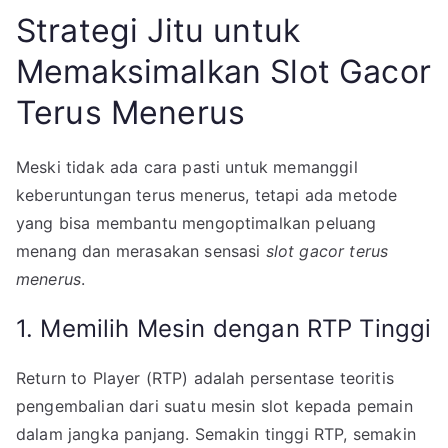
Strategi Jitu untuk
Memaksimalkan Slot Gacor
Terus Menerus
Meski tidak ada cara pasti untuk memanggil
keberuntungan terus menerus, tetapi ada metode
yang bisa membantu mengoptimalkan peluang
menang dan merasakan sensasi
slot gacor terus
menerus
.
1. Memilih Mesin dengan RTP Tinggi
Return to Player (RTP) adalah persentase teoritis
pengembalian dari suatu mesin slot kepada pemain
dalam jangka panjang. Semakin tinggi RTP, semakin