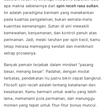
apa makna sebenarnya dari
spin receh rasa sultan
.
Ini adalah paradigma bermain yang menekankan
pada kualitas pengalaman, bukan semata-mata
kuantitas kemenangan. Sultan di sini mewakili
kemewahan, kenyamanan, dan kontrol penuh atas
permainan. Jadi, meski taruhan per spin kecil, kamu
tetap merasa memegang kendali dan menikmati
setiap prosesnya.
Banyak pemain terjebak dalam mindset “pasang
besar, menang besar”. Padahal, dengan modal
terbatas, pendekatan itu justru bikin cepat bangkrut.
Filosofi spin receh adalah tentang ketahanan dan
kesabaran. Kamu bermain untuk waktu yang lebih
lama, memahami pola permainan, dan menunggu
momen yang tepat untuk fitur-fitur bonus muncul.