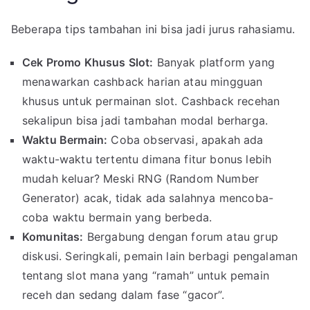
Beberapa tips tambahan ini bisa jadi jurus rahasiamu.
Cek Promo Khusus Slot:
Banyak platform yang
menawarkan cashback harian atau mingguan
khusus untuk permainan slot. Cashback recehan
sekalipun bisa jadi tambahan modal berharga.
Waktu Bermain:
Coba observasi, apakah ada
waktu-waktu tertentu dimana fitur bonus lebih
mudah keluar? Meski RNG (Random Number
Generator) acak, tidak ada salahnya mencoba-
coba waktu bermain yang berbeda.
Komunitas:
Bergabung dengan forum atau grup
diskusi. Seringkali, pemain lain berbagi pengalaman
tentang slot mana yang “ramah” untuk pemain
receh dan sedang dalam fase “gacor”.