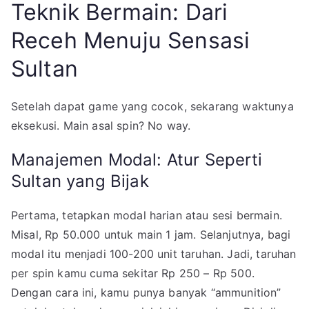
Teknik Bermain: Dari
Receh Menuju Sensasi
Sultan
Setelah dapat game yang cocok, sekarang waktunya
eksekusi. Main asal spin? No way.
Manajemen Modal: Atur Seperti
Sultan yang Bijak
Pertama, tetapkan modal harian atau sesi bermain.
Misal, Rp 50.000 untuk main 1 jam. Selanjutnya, bagi
modal itu menjadi 100-200 unit taruhan. Jadi, taruhan
per spin kamu cuma sekitar Rp 250 – Rp 500.
Dengan cara ini, kamu punya banyak “ammunition”