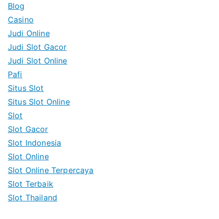
Blog
h
Casino
f
Judi Online
o
Judi Slot Gacor
r
Judi Slot Online
:
Pafi
Situs Slot
Situs Slot Online
Slot
Slot Gacor
Slot Indonesia
Slot Online
Slot Online Terpercaya
Slot Terbaik
Slot Thailand