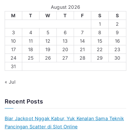
August 2026
M
T
W
T
F
S
S
1
2
3
4
5
6
7
8
9
10
11
12
13
14
15
16
17
18
19
20
21
22
23
24
25
26
27
28
29
30
31
« Jul
Recent Posts
Biar Jackpot Nggak Kabur, Yuk Kenalan Sama Teknik
Pancingan Scatter di Slot Online