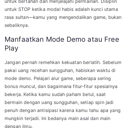
untuk bertahan dan menjelajahi permainan. Disiplin
untuk STOP ketika modal habis adalah kunci utama
rasa sultan—kamu yang mengendalikan game, bukan
sebaliknya.
Manfaatkan Mode Demo atau Free
Play
Jangan pernah remehkan kekuatan berlatih. Sebelum
pakai uang recehan sungguhan, habiskan waktu di
mode demo. Pelajari alur game, seberapa sering
bonus muncul, dan bagaimana fitur-fitur spesialnya
bekerja. Ketika kamu sudah paham betul, saat
bermain dengan uang sungguhan, setiap spin jadi
penuh dengan antisipasi karena kamu tahu apa yang
mungkin terjadi. Ini bedanya main asal dan main
dengan ilmu.