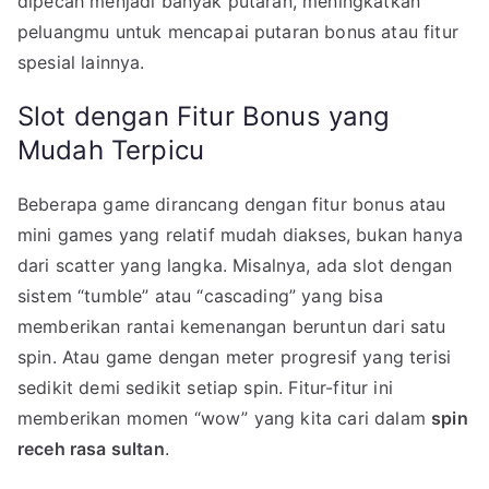
dipecah menjadi banyak putaran, meningkatkan
peluangmu untuk mencapai putaran bonus atau fitur
spesial lainnya.
Slot dengan Fitur Bonus yang
Mudah Terpicu
Beberapa game dirancang dengan fitur bonus atau
mini games yang relatif mudah diakses, bukan hanya
dari scatter yang langka. Misalnya, ada slot dengan
sistem “tumble” atau “cascading” yang bisa
memberikan rantai kemenangan beruntun dari satu
spin. Atau game dengan meter progresif yang terisi
sedikit demi sedikit setiap spin. Fitur-fitur ini
memberikan momen “wow” yang kita cari dalam
spin
receh rasa sultan
.