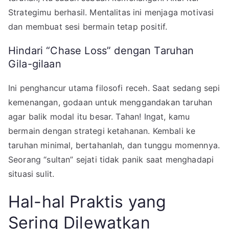
Strategimu berhasil. Mentalitas ini menjaga motivasi
dan membuat sesi bermain tetap positif.
Hindari “Chase Loss” dengan Taruhan
Gila-gilaan
Ini penghancur utama filosofi receh. Saat sedang sepi
kemenangan, godaan untuk menggandakan taruhan
agar balik modal itu besar. Tahan! Ingat, kamu
bermain dengan strategi ketahanan. Kembali ke
taruhan minimal, bertahanlah, dan tunggu momennya.
Seorang “sultan” sejati tidak panik saat menghadapi
situasi sulit.
Hal-hal Praktis yang
Sering Dilewatkan