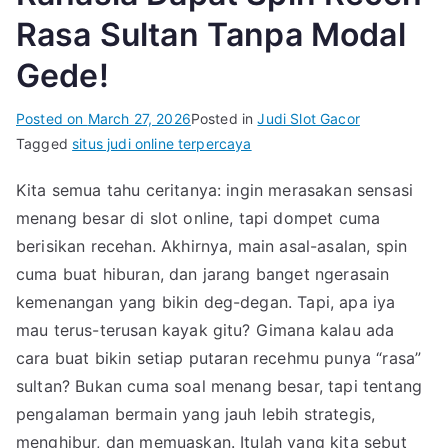
Rasa Sultan Tanpa Modal
Gede!
Posted on
March 27, 2026
Posted in
Judi Slot Gacor
Tagged
situs judi online terpercaya
Kita semua tahu ceritanya: ingin merasakan sensasi
menang besar di slot online, tapi dompet cuma
berisikan recehan. Akhirnya, main asal-asalan, spin
cuma buat hiburan, dan jarang banget ngerasain
kemenangan yang bikin deg-degan. Tapi, apa iya
mau terus-terusan kayak gitu? Gimana kalau ada
cara buat bikin setiap putaran recehmu punya “rasa”
sultan? Bukan cuma soal menang besar, tapi tentang
pengalaman bermain yang jauh lebih strategis,
menghibur, dan memuaskan. Itulah yang kita sebut