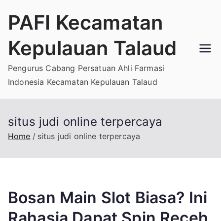
Skip
PAFI Kecamatan
to
content
Kepulauan Talaud
Pengurus Cabang Persatuan Ahli Farmasi
Indonesia Kecamatan Kepulauan Talaud
situs judi online terpercaya
Home
situs judi online terpercaya
Bosan Main Slot Biasa? Ini
Rahasia Dapat Spin Receh