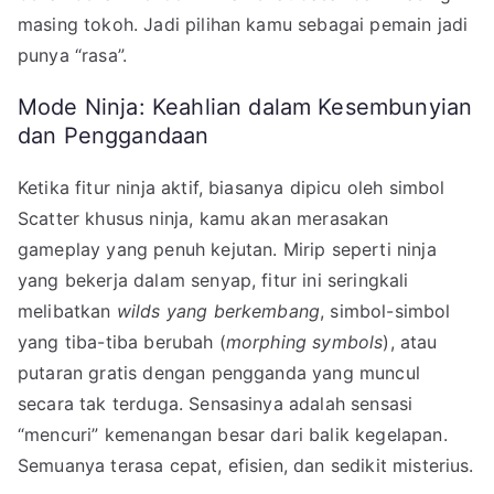
masing tokoh. Jadi pilihan kamu sebagai pemain jadi
punya “rasa”.
Mode Ninja: Keahlian dalam Kesembunyian
dan Penggandaan
Ketika fitur ninja aktif, biasanya dipicu oleh simbol
Scatter khusus ninja, kamu akan merasakan
gameplay yang penuh kejutan. Mirip seperti ninja
yang bekerja dalam senyap, fitur ini seringkali
melibatkan
wilds yang berkembang
, simbol-simbol
yang tiba-tiba berubah (
morphing symbols
), atau
putaran gratis dengan pengganda yang muncul
secara tak terduga. Sensasinya adalah sensasi
“mencuri” kemenangan besar dari balik kegelapan.
Semuanya terasa cepat, efisien, dan sedikit misterius.