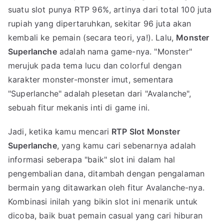
suatu slot punya RTP 96%, artinya dari total 100 juta
rupiah yang dipertaruhkan, sekitar 96 juta akan
kembali ke pemain (secara teori, ya!). Lalu,
Monster
Superlanche
adalah nama game-nya. "Monster"
merujuk pada tema lucu dan colorful dengan
karakter monster-monster imut, sementara
"Superlanche" adalah plesetan dari "Avalanche",
sebuah fitur mekanis inti di game ini.
Jadi, ketika kamu mencari
RTP Slot Monster
Superlanche
, yang kamu cari sebenarnya adalah
informasi seberapa "baik" slot ini dalam hal
pengembalian dana, ditambah dengan pengalaman
bermain yang ditawarkan oleh fitur Avalanche-nya.
Kombinasi inilah yang bikin slot ini menarik untuk
dicoba, baik buat pemain casual yang cari hiburan