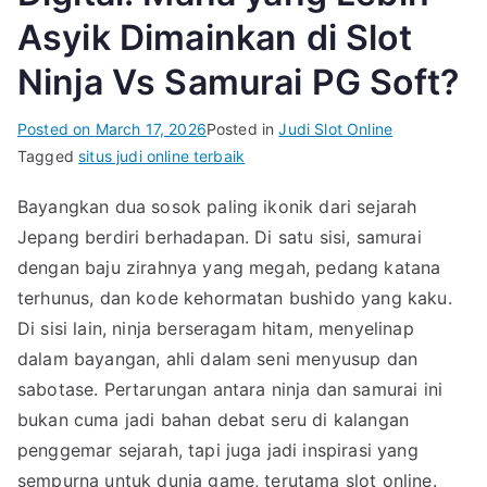
Asyik Dimainkan di Slot
Ninja Vs Samurai PG Soft?
Posted on
March 17, 2026
Posted in
Judi Slot Online
Tagged
situs judi online terbaik
Bayangkan dua sosok paling ikonik dari sejarah
Jepang berdiri berhadapan. Di satu sisi, samurai
dengan baju zirahnya yang megah, pedang katana
terhunus, dan kode kehormatan bushido yang kaku.
Di sisi lain, ninja berseragam hitam, menyelinap
dalam bayangan, ahli dalam seni menyusup dan
sabotase. Pertarungan antara ninja dan samurai ini
bukan cuma jadi bahan debat seru di kalangan
penggemar sejarah, tapi juga jadi inspirasi yang
sempurna untuk dunia game, terutama slot online.