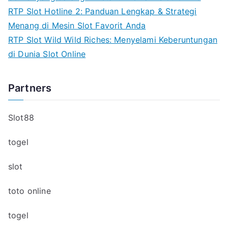
RTP Slot Hotline 2: Panduan Lengkap & Strategi
Menang di Mesin Slot Favorit Anda
RTP Slot Wild Wild Riches: Menyelami Keberuntungan
di Dunia Slot Online
Partners
Slot88
togel
slot
toto online
togel