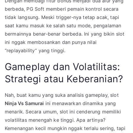
Dengan membagi fitur bonus menjadi dua alur yang
berbeda, PG Soft memberi pemain kontrol secara
tidak langsung. Meski trigger-nya tetap acak, tapi
saat kamu masuk ke salah satu mode, pengalaman
bermainnya benar-benar berbeda. Ini yang bikin slot
ini nggak membosankan dan punya nilai
“replayability” yang tinggi.
Gameplay dan Volatilitas:
Strategi atau Keberanian?
Nah, buat kamu yang suka analisis gameplay, slot
Ninja Vs Samurai
ini menawarkan dinamika yang
menarik. Secara umum, slot ini cenderung memiliki
volatilitas menengah ke tinggi. Apa artinya?
Kemenangan kecil mungkin nggak terlalu sering, tapi