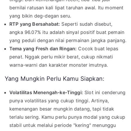
bernilai ratusan kali lipat taruhan awal. Itu moment
yang bikin deg-degan seru.
RTP yang Bersahabat:
Seperti sudah disebut,
angka 96.07% itu adalah sinyal positif buat pemain
yang peduli dengan nilai permainan jangka panjang.
Tema yang Fresh dan Ringan:
Cocok buat lepas
penat. Nggak perlu mikir berat, cukup nikmati
warna-warni dan karakter monster imutnya.
Yang Mungkin Perlu Kamu Siapkan:
Volatilitas Menengah-ke-Tinggi:
Slot ini cenderung
punya volatilitas yang cukup tinggi. Artinya,
kemenangan besar mungkin datang, tapi tidak
terlalu sering. Kamu perlu punya modal yang cukup
stabil untuk melalui periode "kering" menunggu