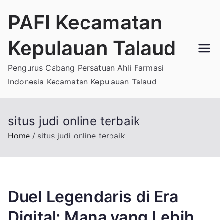
Skip
PAFI Kecamatan
to
content
Kepulauan Talaud
Pengurus Cabang Persatuan Ahli Farmasi
Indonesia Kecamatan Kepulauan Talaud
situs judi online terbaik
Home
situs judi online terbaik
Duel Legendaris di Era
Digital: Mana yang Lebih