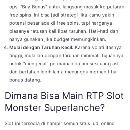
opsi "Buy Bonus" untuk langsung masuk ke putaran
free spins. Ini bisa jadi strategi jika kamu yakin
potensi besar ada di free spins, tapi harganya
biasanya ratusan kali lipat taruhan. Hati-hati dan
hanya gunakan jika budget memungkinkan.
Mulai dengan Taruhan Kecil:
Karena volatilitasnya
tinggi, mulailah dengan taruhan minimal. Tujuannya
untuk "mengenal" permainan dalam sesi uang asli
dan bertahan lebih lama menunggu momen fitur
bonus datang.
Dimana Bisa Main RTP Slot
Monster Superlanche?
Slot ini tersedia di hampir semua situs judi online