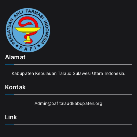
Alamat
Kabupaten Kepulauan Talaud Sulawesi Utara Indonesia.
Kontak
Admin@pafitalaudkabupaten.org
Link