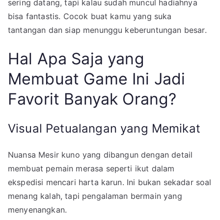
sering datang, tapi kalau sudah muncul hadiahnya
bisa fantastis. Cocok buat kamu yang suka
tantangan dan siap menunggu keberuntungan besar.
Hal Apa Saja yang
Membuat Game Ini Jadi
Favorit Banyak Orang?
Visual Petualangan yang Memikat
Nuansa Mesir kuno yang dibangun dengan detail
membuat pemain merasa seperti ikut dalam
ekspedisi mencari harta karun. Ini bukan sekadar soal
menang kalah, tapi pengalaman bermain yang
menyenangkan.