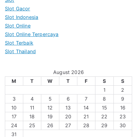
Slot Gacor
Slot Indonesia
Slot Online
Slot Online Terpercaya
Slot Terbaik
Slot Thailand
August 2026
M
T
W
T
F
S
S
1
2
3
4
5
6
7
8
9
10
11
12
13
14
15
16
17
18
19
20
21
22
23
24
25
26
27
28
29
30
31