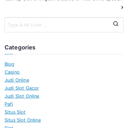
S
e
a
Categories
r
c
Blog
h
Casino
f
Judi Online
o
Judi Slot Gacor
r
Judi Slot Online
:
Pafi
Situs Slot
Situs Slot Online
Slot