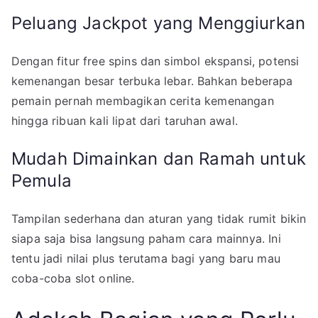
Peluang Jackpot yang Menggiurkan
Dengan fitur free spins dan simbol ekspansi, potensi
kemenangan besar terbuka lebar. Bahkan beberapa
pemain pernah membagikan cerita kemenangan
hingga ribuan kali lipat dari taruhan awal.
Mudah Dimainkan dan Ramah untuk
Pemula
Tampilan sederhana dan aturan yang tidak rumit bikin
siapa saja bisa langsung paham cara mainnya. Ini
tentu jadi nilai plus terutama bagi yang baru mau
coba-coba slot online.