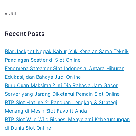
« Jul
Recent Posts
Biar Jackpot Nggak Kabur, Yuk Kenalan Sama Teknik
Pancingan Scatter di Slot Online
Fenomena Streamer Slot Indonesia: Antara Hiburan,
Edukasi, dan Bahaya Judi Online
Buru Cuan Maksimal? Ini Dia Rahasia Jam Gacor
Server yang Jarang Diketahui Pemain Slot Online
RTP Slot Hotline 2: Panduan Lengkap & Strategi
Menang di Mesin Slot Favorit Anda
RTP Slot Wild Wild Riches: Menyelami Keberuntungan
di Dunia Slot Online