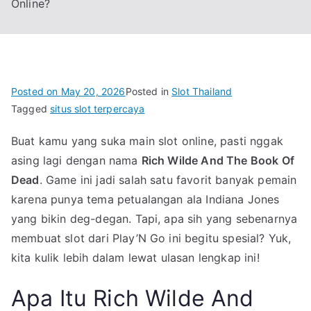
Online?
Posted on
May 20, 2026
Posted in
Slot Thailand
Tagged
situs slot terpercaya
Buat kamu yang suka main slot online, pasti nggak
asing lagi dengan nama
Rich Wilde And The Book Of
Dead
. Game ini jadi salah satu favorit banyak pemain
karena punya tema petualangan ala Indiana Jones
yang bikin deg-degan. Tapi, apa sih yang sebenarnya
membuat slot dari Play’N Go ini begitu spesial? Yuk,
kita kulik lebih dalam lewat ulasan lengkap ini!
Apa Itu Rich Wilde And