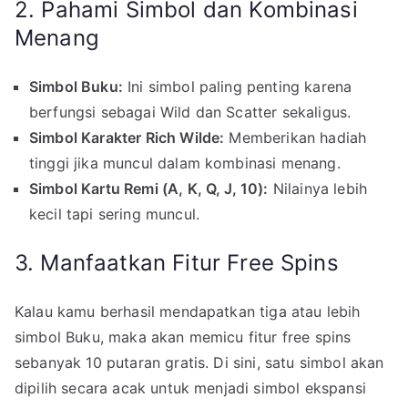
2. Pahami Simbol dan Kombinasi
Menang
Simbol Buku:
Ini simbol paling penting karena
berfungsi sebagai Wild dan Scatter sekaligus.
Simbol Karakter Rich Wilde:
Memberikan hadiah
tinggi jika muncul dalam kombinasi menang.
Simbol Kartu Remi (A, K, Q, J, 10):
Nilainya lebih
kecil tapi sering muncul.
3. Manfaatkan Fitur Free Spins
Kalau kamu berhasil mendapatkan tiga atau lebih
simbol Buku, maka akan memicu fitur free spins
sebanyak 10 putaran gratis. Di sini, satu simbol akan
dipilih secara acak untuk menjadi simbol ekspansi