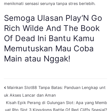
menikmati sensasi serunya tanpa stres berlebih.
Semoga Ulasan Play’N Go
Rich Wilde And The Book
Of Dead Ini Bantu Kamu
Memutuskan Mau Coba
Main atau Nggak!
Post
Mainkan Slot88 Tanpa Batas: Panduan Lengkap unt
uk Akses Lancar dan Aman
navigation
Kisah Epik Perang di Gulungan Slot: Apa yang Memb
uat Rtp Slot 3 Kingdoms Battle Of Red Cliffs Spesial?