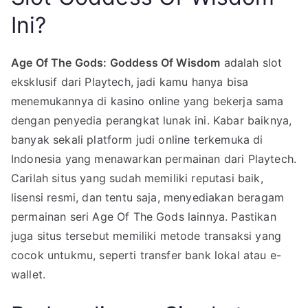
Ini?
Age Of The Gods: Goddess Of Wisdom
adalah slot
eksklusif dari Playtech, jadi kamu hanya bisa
menemukannya di kasino online yang bekerja sama
dengan penyedia perangkat lunak ini. Kabar baiknya,
banyak sekali platform judi online terkemuka di
Indonesia yang menawarkan permainan dari Playtech.
Carilah situs yang sudah memiliki reputasi baik,
lisensi resmi, dan tentu saja, menyediakan beragam
permainan seri Age Of The Gods lainnya. Pastikan
juga situs tersebut memiliki metode transaksi yang
cocok untukmu, seperti transfer bank lokal atau e-
wallet.