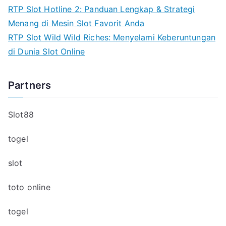
RTP Slot Hotline 2: Panduan Lengkap & Strategi
Menang di Mesin Slot Favorit Anda
RTP Slot Wild Wild Riches: Menyelami Keberuntungan
di Dunia Slot Online
Partners
Slot88
togel
slot
toto online
togel