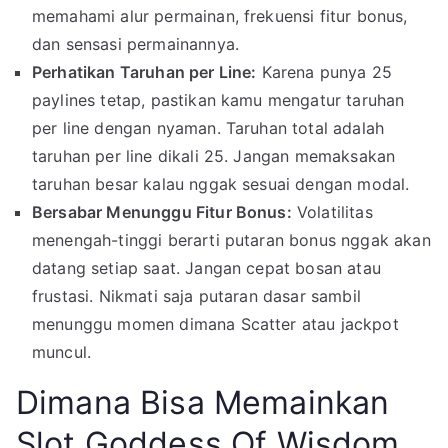
memahami alur permainan, frekuensi fitur bonus,
dan sensasi permainannya.
Perhatikan Taruhan per Line:
Karena punya 25
paylines tetap, pastikan kamu mengatur taruhan
per line dengan nyaman. Taruhan total adalah
taruhan per line dikali 25. Jangan memaksakan
taruhan besar kalau nggak sesuai dengan modal.
Bersabar Menunggu Fitur Bonus:
Volatilitas
menengah-tinggi berarti putaran bonus nggak akan
datang setiap saat. Jangan cepat bosan atau
frustasi. Nikmati saja putaran dasar sambil
menunggu momen dimana Scatter atau jackpot
muncul.
Dimana Bisa Memainkan
Slot Goddess Of Wisdom