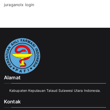
juraganolx login
Alamat
Kabupaten Kepulauan Talaud Sulawesi Utara Indonesia.
Kontak