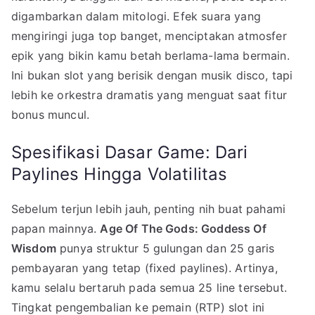
digambarkan dalam mitologi. Efek suara yang
mengiringi juga top banget, menciptakan atmosfer
epik yang bikin kamu betah berlama-lama bermain.
Ini bukan slot yang berisik dengan musik disco, tapi
lebih ke orkestra dramatis yang menguat saat fitur
bonus muncul.
Spesifikasi Dasar Game: Dari
Paylines Hingga Volatilitas
Sebelum terjun lebih jauh, penting nih buat pahami
papan mainnya.
Age Of The Gods: Goddess Of
Wisdom
punya struktur 5 gulungan dan 25 garis
pembayaran yang tetap (fixed paylines). Artinya,
kamu selalu bertaruh pada semua 25 line tersebut.
Tingkat pengembalian ke pemain (RTP) slot ini