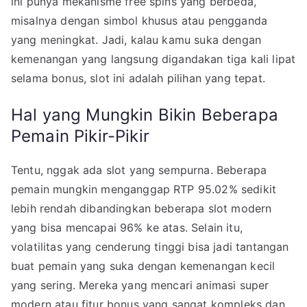
ini punya mekanisme free spins yang berbeda,
misalnya dengan simbol khusus atau pengganda
yang meningkat. Jadi, kalau kamu suka dengan
kemenangan yang langsung digandakan tiga kali lipat
selama bonus, slot ini adalah pilihan yang tepat.
Hal yang Mungkin Bikin Beberapa
Pemain Pikir-Pikir
Tentu, nggak ada slot yang sempurna. Beberapa
pemain mungkin menganggap RTP 95.02% sedikit
lebih rendah dibandingkan beberapa slot modern
yang bisa mencapai 96% ke atas. Selain itu,
volatilitas yang cenderung tinggi bisa jadi tantangan
buat pemain yang suka dengan kemenangan kecil
yang sering. Mereka yang mencari animasi super
modern atau fitur bonus yang sangat kompleks dan