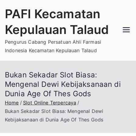
Skip
PAFI Kecamatan
to
content
Kepulauan Talaud
Pengurus Cabang Persatuan Ahli Farmasi
Indonesia Kecamatan Kepulauan Talaud
Bukan Sekadar Slot Biasa:
Mengenal Dewi Kebijaksanaan di
Dunia Age Of Thes Gods
Home
Slot Online Terpercaya
Bukan Sekadar Slot Biasa: Mengenal Dewi
Kebijaksanaan di Dunia Age Of Thes Gods