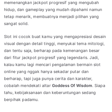
memenangkan jackpot progresif yang mengubah
hidup, dan gameplay yang mudah dipahami namun
tetap menarik, membuatnya menjadi pilihan yang
sangat solid.
Slot ini cocok buat kamu yang mengapresiasi desain
visual dengan detail tinggi, menyukai tema mitologi,
dan tentu saja, berharap pada kemenangan besar
dari fitur jackpot progresif yang legendaris. Jadi,
kalau kamu lagi mencari pengalaman bermain slot
online yang nggak hanya sekadar putar dan
berharap, tapi juga punya cerita dan karakter,
cobalah mendekati altar
Goddess Of Wisdom
. Siapa
tahu, kebijaksanaan dan keberuntungan sedang
berpihak padamu.