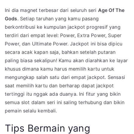
Ini dia magnet terbesar dari seluruh seri
Age Of The
Gods
. Setiap taruhan yang kamu pasang
berkontribusi ke kumpulan jackpot progresif yang
terdiri dari empat level: Power, Extra Power, Super
Power, dan Ultimate Power. Jackpot ini bisa dipicu
secara acak kapan saja, bahkan setelah putaran
paling biasa sekalipun! Kamu akan diarahkan ke layar
khusus dimana kamu harus memilih kartu untuk
mengungkap salah satu dari empat jackpot. Sensasi
saat memilih kartu dan berharap dapat jackpot
tertinggi itu nggak ada duanya. Ini fitur yang bikin
semua slot dalam seri ini saling terhubung dan bikin
pemain selalu kembali.
Tips Bermain yang