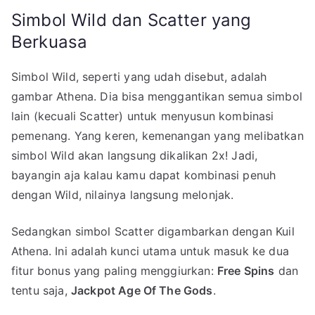
Simbol Wild dan Scatter yang
Berkuasa
Simbol Wild, seperti yang udah disebut, adalah
gambar Athena. Dia bisa menggantikan semua simbol
lain (kecuali Scatter) untuk menyusun kombinasi
pemenang. Yang keren, kemenangan yang melibatkan
simbol Wild akan langsung dikalikan 2x! Jadi,
bayangin aja kalau kamu dapat kombinasi penuh
dengan Wild, nilainya langsung melonjak.
Sedangkan simbol Scatter digambarkan dengan Kuil
Athena. Ini adalah kunci utama untuk masuk ke dua
fitur bonus yang paling menggiurkan:
Free Spins
dan
tentu saja,
Jackpot Age Of The Gods
.