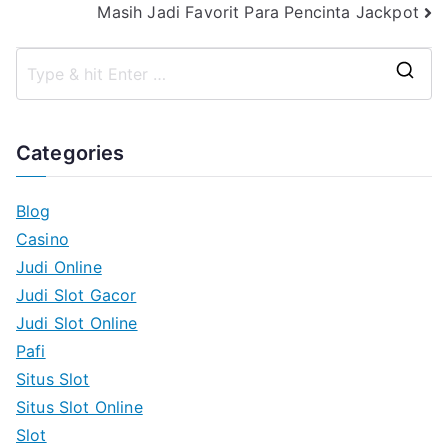
Masih Jadi Favorit Para Pencinta Jackpot
S
e
a
Categories
r
c
Blog
h
Casino
f
Judi Online
o
Judi Slot Gacor
r
Judi Slot Online
:
Pafi
Situs Slot
Situs Slot Online
Slot