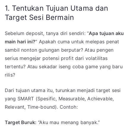
1. Tentukan Tujuan Utama dan
Target Sesi Bermain
Sebelum deposit, tanya diri sendiri: “
Apa tujuan aku
main hari ini?
” Apakah cuma untuk melepas penat
sambil nonton gulungan berputar? Atau pengen
serius mengejar potensi profit dari volatilitas
tertentu? Atau sekadar iseng coba game yang baru
rilis?
Dari tujuan utama itu, turunkan menjadi target sesi
yang SMART (Spesific, Measurable, Achievable,
Relevant, Time-bound). Contoh:
Target Buruk:
“Aku mau menang banyak.”