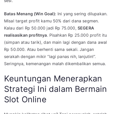
sesi.
Batas Menang (Win Goal):
Ini yang sering dilupakan.
Misal target profit kamu 50% dari dana segmen.
Kalau dari Rp 50.000 jadi Rp 75.000,
SEGERA
realisasikan profitnya
. Pisahkan Rp 25.000 profit itu
(simpan atau tarik), dan main lagi dengan dana awal
Rp 50.000. Atau berhenti sama sekali. Jangan
serakah dengan mikir “lagi panas nih, lanjutin!”.
Seringnya, kemenangan malah dikembalikan semua.
Keuntungan Menerapkan
Strategi Ini dalam Bermain
Slot Online