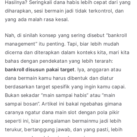
Hasilnya? Seringkali dana habis lebih cepat dari yang
diharapkan, sesi bermain jadi tidak terkontrol, dan
yang ada malah rasa kesal.
Nah, di sinilah konsep yang sering disebut “bankroll
management” itu penting. Tapi, biar lebih mudah
dicerna dan diterapkan dalam konteks kita, mari kita
bahas dengan pendekatan yang lebih terarah:
bankroll disusun pakai target
. Iya, anggaran atau
dana bermain kamu harus dibentuk dan diatur
berdasarkan target spesifik yang ingin kamu capai.
Bukan sekadar “main sampai habis” atau “main
sampai bosan”. Artikel ini bakal ngebahas gimana
caranya ngatur dana main slot dengan pola pikir
seperti ini, biar pengalaman bermainmu jadi lebih
terukur, bertanggung jawab, dan yang pasti, lebih