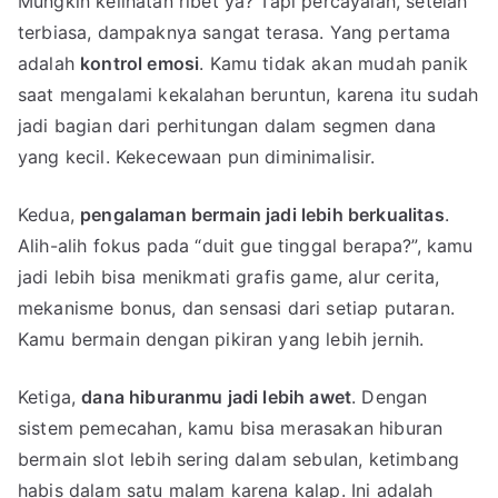
Mungkin kelihatan ribet ya? Tapi percayalah, setelah
terbiasa, dampaknya sangat terasa. Yang pertama
adalah
kontrol emosi
. Kamu tidak akan mudah panik
saat mengalami kekalahan beruntun, karena itu sudah
jadi bagian dari perhitungan dalam segmen dana
yang kecil. Kekecewaan pun diminimalisir.
Kedua,
pengalaman bermain jadi lebih berkualitas
.
Alih-alih fokus pada “duit gue tinggal berapa?”, kamu
jadi lebih bisa menikmati grafis game, alur cerita,
mekanisme bonus, dan sensasi dari setiap putaran.
Kamu bermain dengan pikiran yang lebih jernih.
Ketiga,
dana hiburanmu jadi lebih awet
. Dengan
sistem pemecahan, kamu bisa merasakan hiburan
bermain slot lebih sering dalam sebulan, ketimbang
habis dalam satu malam karena kalap. Ini adalah