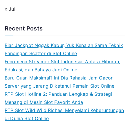
« Jul
Recent Posts
Biar Jackpot Nggak Kabur, Yuk Kenalan Sama Teknik
Pancingan Scatter di Slot Online
Fenomena Streamer Slot Indonesia: Antara Hiburan,
Edukasi, dan Bahaya Judi Online
Buru Cuan Maksimal? Ini Dia Rahasia Jam Gacor
Server yang Jarang Diketahui Pemain Slot Online
RTP Slot Hotline 2: Panduan Lengkap & Strategi
Menang di Mesin Slot Favorit Anda
RTP Slot Wild Wild Riches: Menyelami Keberuntungan
di Dunia Slot Online