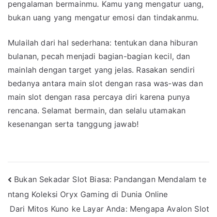
pengalaman bermainmu. Kamu yang mengatur uang,
bukan uang yang mengatur emosi dan tindakanmu.
Mulailah dari hal sederhana: tentukan dana hiburan
bulanan, pecah menjadi bagian-bagian kecil, dan
mainlah dengan target yang jelas. Rasakan sendiri
bedanya antara main slot dengan rasa was-was dan
main slot dengan rasa percaya diri karena punya
rencana. Selamat bermain, dan selalu utamakan
kesenangan serta tanggung jawab!
Post
Bukan Sekadar Slot Biasa: Pandangan Mendalam te
ntang Koleksi Oryx Gaming di Dunia Online
navigation
Dari Mitos Kuno ke Layar Anda: Mengapa Avalon Slot