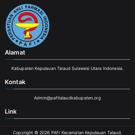
Alamat
Kabupaten Kepulauan Talaud Sulawesi Utara Indonesia.
Kontak
Admin@pafitalaudkabupaten.org
Link
Copyright © 2026
PAFI Kecamatan Kepulauan Talaud
.