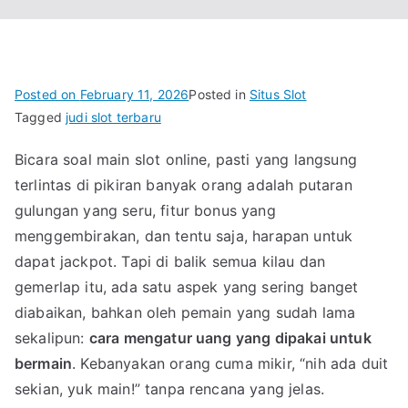
Posted on
February 11, 2026
Posted in
Situs Slot
Tagged
judi slot terbaru
Bicara soal main slot online, pasti yang langsung
terlintas di pikiran banyak orang adalah putaran
gulungan yang seru, fitur bonus yang
menggembirakan, dan tentu saja, harapan untuk
dapat jackpot. Tapi di balik semua kilau dan
gemerlap itu, ada satu aspek yang sering banget
diabaikan, bahkan oleh pemain yang sudah lama
sekalipun:
cara mengatur uang yang dipakai untuk
bermain
. Kebanyakan orang cuma mikir, “nih ada duit
sekian, yuk main!” tanpa rencana yang jelas.