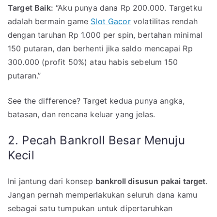
Target Baik:
“Aku punya dana Rp 200.000. Targetku
adalah bermain game
Slot Gacor
volatilitas rendah
dengan taruhan Rp 1.000 per spin, bertahan minimal
150 putaran, dan berhenti jika saldo mencapai Rp
300.000 (profit 50%) atau habis sebelum 150
putaran.”
See the difference? Target kedua punya angka,
batasan, dan rencana keluar yang jelas.
2. Pecah Bankroll Besar Menuju
Kecil
Ini jantung dari konsep
bankroll disusun pakai target
.
Jangan pernah memperlakukan seluruh dana kamu
sebagai satu tumpukan untuk dipertaruhkan