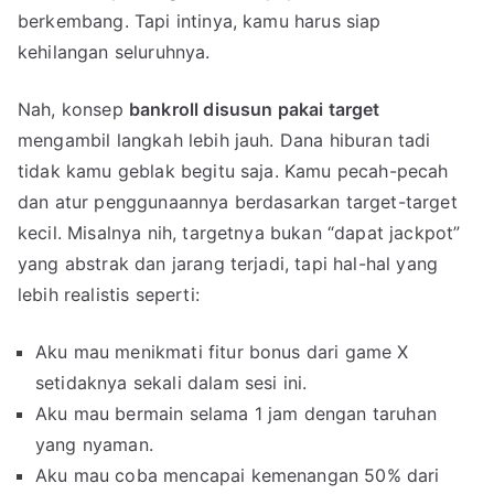
berkembang. Tapi intinya, kamu harus siap
kehilangan seluruhnya.
Nah, konsep
bankroll disusun pakai target
mengambil langkah lebih jauh. Dana hiburan tadi
tidak kamu geblak begitu saja. Kamu pecah-pecah
dan atur penggunaannya berdasarkan target-target
kecil. Misalnya nih, targetnya bukan “dapat jackpot”
yang abstrak dan jarang terjadi, tapi hal-hal yang
lebih realistis seperti:
Aku mau menikmati fitur bonus dari game X
setidaknya sekali dalam sesi ini.
Aku mau bermain selama 1 jam dengan taruhan
yang nyaman.
Aku mau coba mencapai kemenangan 50% dari