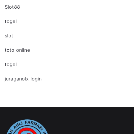
Slot88
togel
slot
toto online
togel
juraganolx login