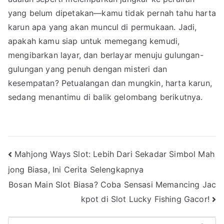
yang belum dipetakan—kamu tidak pernah tahu harta
karun apa yang akan muncul di permukaan. Jadi,
apakah kamu siap untuk memegang kemudi,
mengibarkan layar, dan berlayar menuju gulungan-
gulungan yang penuh dengan misteri dan
kesempatan? Petualangan dan mungkin, harta karun,
sedang menantimu di balik gelombang berikutnya.
Post
Mahjong Ways Slot: Lebih Dari Sekadar Simbol Mah
jong Biasa, Ini Cerita Selengkapnya
navigation
Bosan Main Slot Biasa? Coba Sensasi Memancing Jac
kpot di Slot Lucky Fishing Gacor!