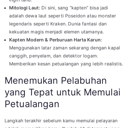
Mitologi Laut:
Di sini, sang “kapten” bisa jadi
adalah dewa laut seperti Poseidon atau monster
legendaris seperti Kraken. Dunia fantasi dan
kekuatan magis menjadi elemen utamanya.
Kapten Modern & Perburuan Harta Karun:
Menggunakan latar zaman sekarang dengan kapal
canggih, penyelam, dan detektor logam.
Memberikan kesan petualangan yang lebih realistis.
Menemukan Pelabuhan
yang Tepat untuk Memulai
Petualangan
Langkah terakhir sebelum kamu memulai pelayaran