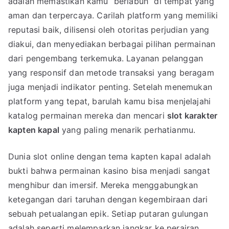
adalah memastikan kamu “berlabuh” di tempat yang
aman dan terpercaya. Carilah platform yang memiliki
reputasi baik, dilisensi oleh otoritas perjudian yang
diakui, dan menyediakan berbagai pilihan permainan
dari pengembang terkemuka. Layanan pelanggan
yang responsif dan metode transaksi yang beragam
juga menjadi indikator penting. Setelah menemukan
platform yang tepat, barulah kamu bisa menjelajahi
katalog permainan mereka dan mencari
slot karakter
kapten kapal
yang paling menarik perhatianmu.
Dunia slot online dengan tema kapten kapal adalah
bukti bahwa permainan kasino bisa menjadi sangat
menghibur dan imersif. Mereka menggabungkan
ketegangan dari taruhan dengan kegembiraan dari
sebuah petualangan epik. Setiap putaran gulungan
adalah seperti melemparkan jangkar ke perairan