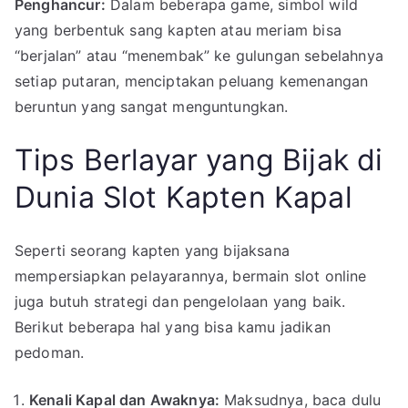
Penghancur:
Dalam beberapa game, simbol wild
yang berbentuk sang kapten atau meriam bisa
“berjalan” atau “menembak” ke gulungan sebelahnya
setiap putaran, menciptakan peluang kemenangan
beruntun yang sangat menguntungkan.
Tips Berlayar yang Bijak di
Dunia Slot Kapten Kapal
Seperti seorang kapten yang bijaksana
mempersiapkan pelayarannya, bermain slot online
juga butuh strategi dan pengelolaan yang baik.
Berikut beberapa hal yang bisa kamu jadikan
pedoman.
Kenali Kapal dan Awaknya:
Maksudnya, baca dulu