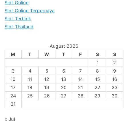
Slot Online
Slot Online Terpercaya
Slot Terbaik
Slot Thailand
August 2026
M
T
W
T
F
S
S
1
2
3
4
5
6
7
8
9
10
11
12
13
14
15
16
17
18
19
20
21
22
23
24
25
26
27
28
29
30
31
« Jul