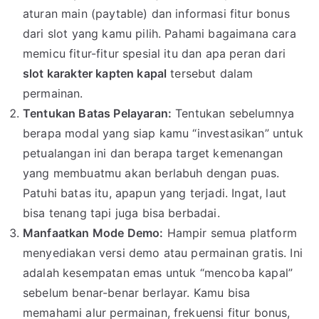
aturan main (paytable) dan informasi fitur bonus
dari slot yang kamu pilih. Pahami bagaimana cara
memicu fitur-fitur spesial itu dan apa peran dari
slot karakter kapten kapal
tersebut dalam
permainan.
Tentukan Batas Pelayaran:
Tentukan sebelumnya
berapa modal yang siap kamu “investasikan” untuk
petualangan ini dan berapa target kemenangan
yang membuatmu akan berlabuh dengan puas.
Patuhi batas itu, apapun yang terjadi. Ingat, laut
bisa tenang tapi juga bisa berbadai.
Manfaatkan Mode Demo:
Hampir semua platform
menyediakan versi demo atau permainan gratis. Ini
adalah kesempatan emas untuk “mencoba kapal”
sebelum benar-benar berlayar. Kamu bisa
memahami alur permainan, frekuensi fitur bonus,