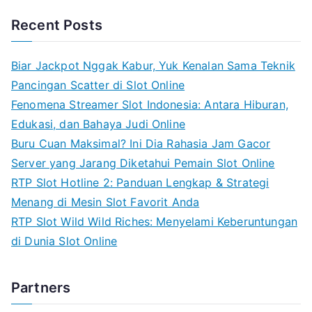
Recent Posts
Biar Jackpot Nggak Kabur, Yuk Kenalan Sama Teknik
Pancingan Scatter di Slot Online
Fenomena Streamer Slot Indonesia: Antara Hiburan,
Edukasi, dan Bahaya Judi Online
Buru Cuan Maksimal? Ini Dia Rahasia Jam Gacor
Server yang Jarang Diketahui Pemain Slot Online
RTP Slot Hotline 2: Panduan Lengkap & Strategi
Menang di Mesin Slot Favorit Anda
RTP Slot Wild Wild Riches: Menyelami Keberuntungan
di Dunia Slot Online
Partners