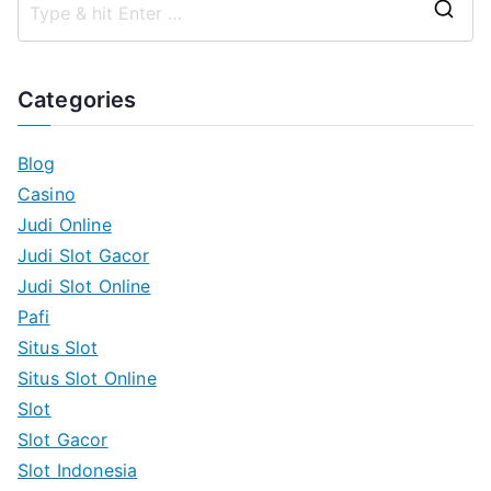
S
e
a
Categories
r
c
Blog
h
Casino
f
Judi Online
o
Judi Slot Gacor
r
Judi Slot Online
:
Pafi
Situs Slot
Situs Slot Online
Slot
Slot Gacor
Slot Indonesia