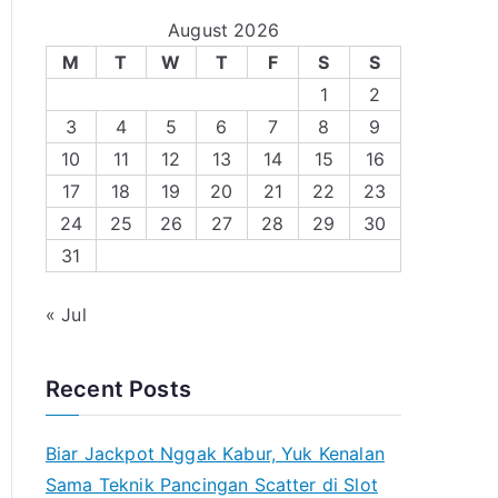
August 2026
M
T
W
T
F
S
S
1
2
3
4
5
6
7
8
9
10
11
12
13
14
15
16
17
18
19
20
21
22
23
24
25
26
27
28
29
30
31
« Jul
Recent Posts
Biar Jackpot Nggak Kabur, Yuk Kenalan
Sama Teknik Pancingan Scatter di Slot