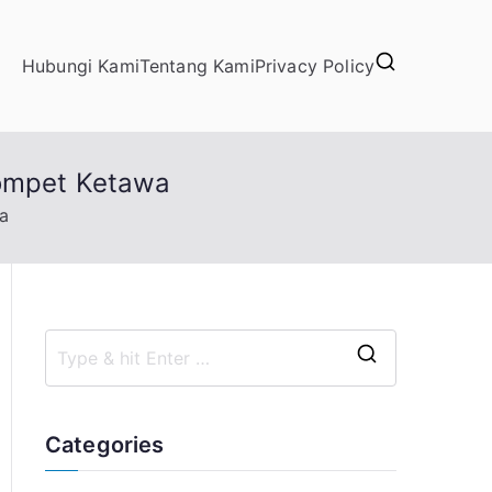
Hubungi Kami
Tentang Kami
Privacy Policy
Dompet Ketawa
wa
S
e
a
Categories
r