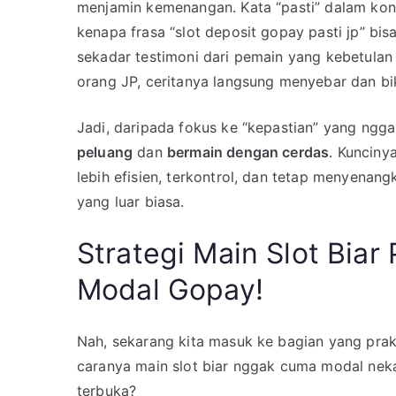
menjamin kemenangan. Kata “pasti” dalam konte
kenapa frasa “slot deposit gopay pasti jp” bisa 
sekadar testimoni dari pemain yang kebetulan
orang JP, ceritanya langsung menyebar dan bi
Jadi, daripada fokus ke “kepastian” yang ngga
peluang
dan
bermain dengan cerdas
. Kunciny
lebih efisien, terkontrol, dan tetap menyenan
yang luar biasa.
Strategi Main Slot Biar
Modal Gopay!
Nah, sekarang kita masuk ke bagian yang prak
caranya main slot biar nggak cuma modal neka
terbuka?