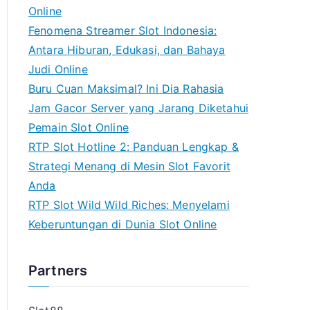
Online
Fenomena Streamer Slot Indonesia:
Antara Hiburan, Edukasi, dan Bahaya
Judi Online
Buru Cuan Maksimal? Ini Dia Rahasia
Jam Gacor Server yang Jarang Diketahui
Pemain Slot Online
RTP Slot Hotline 2: Panduan Lengkap &
Strategi Menang di Mesin Slot Favorit
Anda
RTP Slot Wild Wild Riches: Menyelami
Keberuntungan di Dunia Slot Online
Partners