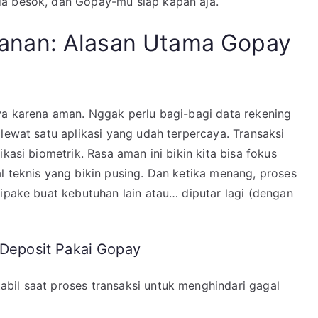
da besok, dan Gopay-mu siap kapan aja.
nan: Alasan Utama Gopay
 ya karena aman. Nggak perlu bagi-bagi data rekening
 lewat satu aplikasi yang udah terpercaya. Transaksi
kasi biometrik. Rasa aman ini bikin kita bisa fokus
l teknis yang bikin pusing. Dan ketika menang, proses
dipake buat kebutuhan lain atau… diputar lagi (dengan
 Deposit Pakai Gopay
abil saat proses transaksi untuk menghindari gagal