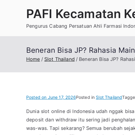
Skip
PAFI Kecamatan K
to
content
Pengurus Cabang Persatuan Ahli Farmasi Indo
Beneran Bisa JP? Rahasia Main
Home
Slot Thailand
Beneran Bisa JP? Rahas
Posted on
June 17, 2026
Posted in
Slot Thailand
Tagg
Dunia slot online di Indonesia udah nggak bis
deposit dan withdraw itu sering jadi penghala
was-was. Tapi sekarang? Semua berubah sejak 