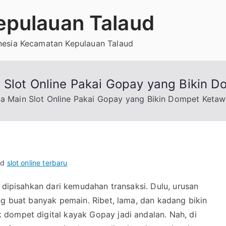
epulauan Talaud
nesia Kecamatan Kepulauan Talaud
 Slot Online Pakai Gopay yang Bikin 
ia Main Slot Online Pakai Gopay yang Bikin Dompet Keta
ed
slot online terbaru
a dipisahkan dari kemudahan transaksi. Dulu, urusan
ng buat banyak pemain. Ribet, lama, dan kadang bikin
dompet digital kayak Gopay jadi andalan. Nah, di