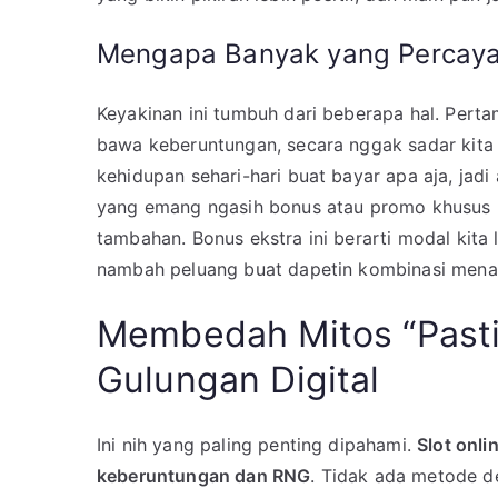
Mengapa Banyak yang Percaya 
Keyakinan ini tumbuh dari beberapa hal. Pert
bawa keberuntungan, secara nggak sadar kita j
kehidupan sehari-hari buat bayar apa aja, jadi
yang emang ngasih bonus atau promo khusus 
tambahan. Bonus ekstra ini berarti modal kita
nambah peluang buat dapetin kombinasi menan
Membedah Mitos “Pasti J
Gulungan Digital
Ini nih yang paling penting dipahami.
Slot onl
keberuntungan dan RNG
. Tidak ada metode de