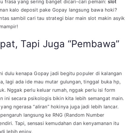
u frasa yang sering banget dicari-cari pemain:
slot
inan kalo deposit pake Gopay langsung bawa hoki?
tas sambil cari tau strategi biar main slot makin asyik
 mampir!
pat, Tapi Juga “Pembawa”
mi dulu kenapa Gopay jadi begitu populer di kalangan
ja, lagi ada ide mau mutar gulungan, tinggal buka hp,
uk. Nggak perlu keluar rumah, nggak perlu isi form
 ini secara psikologis bikin kita lebih semangat main.
ang ngerasa “aliran” hokinya juga jadi lebih lancar.
ak pengaruh langsung ke RNG (Random Number
sendiri. Tapi, sensasi kemudahan dan kenyamanan itu
di lebih enjoy.