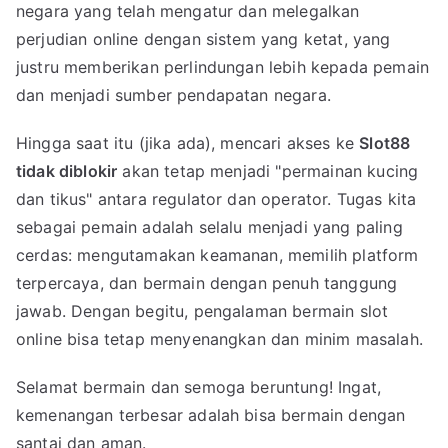
negara yang telah mengatur dan melegalkan
perjudian online dengan sistem yang ketat, yang
justru memberikan perlindungan lebih kepada pemain
dan menjadi sumber pendapatan negara.
Hingga saat itu (jika ada), mencari akses ke
Slot88
tidak diblokir
akan tetap menjadi "permainan kucing
dan tikus" antara regulator dan operator. Tugas kita
sebagai pemain adalah selalu menjadi yang paling
cerdas: mengutamakan keamanan, memilih platform
terpercaya, dan bermain dengan penuh tanggung
jawab. Dengan begitu, pengalaman bermain slot
online bisa tetap menyenangkan dan minim masalah.
Selamat bermain dan semoga beruntung! Ingat,
kemenangan terbesar adalah bisa bermain dengan
santai dan aman.