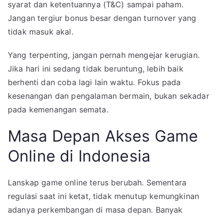
syarat dan ketentuannya (T&C) sampai paham.
Jangan tergiur bonus besar dengan turnover yang
tidak masuk akal.
Yang terpenting, jangan pernah mengejar kerugian.
Jika hari ini sedang tidak beruntung, lebih baik
berhenti dan coba lagi lain waktu. Fokus pada
kesenangan dan pengalaman bermain, bukan sekadar
pada kemenangan semata.
Masa Depan Akses Game
Online di Indonesia
Lanskap game online terus berubah. Sementara
regulasi saat ini ketat, tidak menutup kemungkinan
adanya perkembangan di masa depan. Banyak