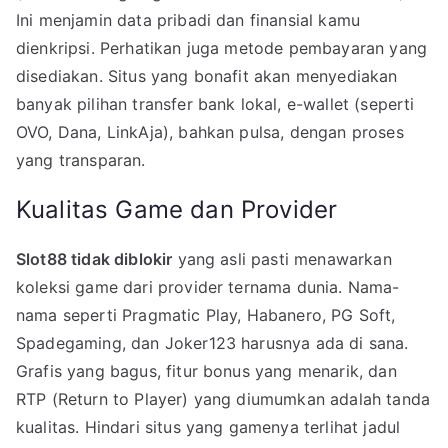
Ini menjamin data pribadi dan finansial kamu
dienkripsi. Perhatikan juga metode pembayaran yang
disediakan. Situs yang bonafit akan menyediakan
banyak pilihan transfer bank lokal, e-wallet (seperti
OVO, Dana, LinkAja), bahkan pulsa, dengan proses
yang transparan.
Kualitas Game dan Provider
Slot88 tidak diblokir
yang asli pasti menawarkan
koleksi game dari provider ternama dunia. Nama-
nama seperti Pragmatic Play, Habanero, PG Soft,
Spadegaming, dan Joker123 harusnya ada di sana.
Grafis yang bagus, fitur bonus yang menarik, dan
RTP (Return to Player) yang diumumkan adalah tanda
kualitas. Hindari situs yang gamenya terlihat jadul