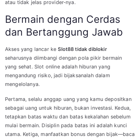
atau tidak jelas provider-nya.
Bermain dengan Cerdas
dan Bertanggung Jawab
Akses yang lancar ke
Slot88 tidak diblokir
seharusnya diimbangi dengan pola pikir bermain
yang sehat. Slot online adalah hiburan yang
mengandung risiko, jadi bijaksanalah dalam
mengelolanya.
Pertama, selalu anggap uang yang kamu depositkan
sebagai uang untuk hiburan, bukan investasi. Kedua,
tetapkan batas waktu dan batas kekalahan sebelum
mulai bermain. Disiplin pada batas ini adalah kunci
utama. Ketiga, manfaatkan bonus dengan bijak—baca